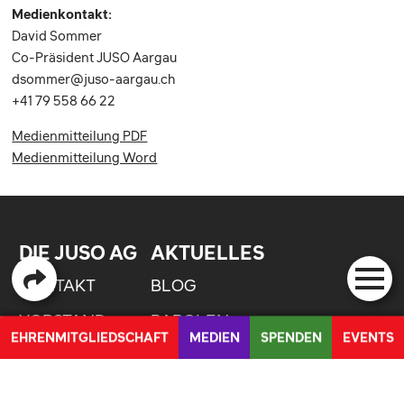
Medienkontakt:
David Sommer
Co-Präsident JUSO Aargau
dsommer@juso-aargau.ch
+41 79 558 66 22
Medienmitteilung PDF
Medienmitteilung Word
DIE JUSO AG
AKTUELLES
KONTAKT
BLOG
VORSTAND
PAROLEN
EHRENMITGLIEDSCHAFT
MEDIEN
SPENDEN
EVENTS
MANDATE
MEDIENMITTEILUNGEN
PETITION FÜR DIE UMSETZUNG DER UNO BEHINDERTENRECHTSKONVENTION