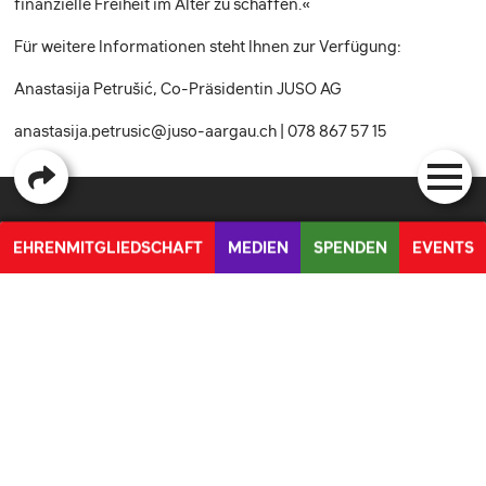
finanzielle Freiheit im Alter zu schaffen.«
Für weitere Informationen steht Ihnen zur Verfügung:
Anastasija Petrušić, Co-Präsidentin JUSO AG
anastasija.petrusic@juso-aargau.ch
| 078 867 57 15
DIE JUSO AG
AKTUELLES
EHRENMITGLIEDSCHAFT
MEDIEN
SPENDEN
EVENTS
KONTAKT
BLOG
PETITION FÜR DIE UMSETZUNG DER UNO BEHINDERTENRECHTSKONVENTION
VORSTAND
PAROLEN
MANDATE
MEDIENMITTEILUNGEN
STANDPUNKTE
QUICKLINKS
MITMACHEN
MITGLIED WERDEN