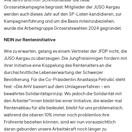
Grossratskampagne begrüsst. Mitglieder der JUSO Aargau
werden auch dieses Jahr auf den SP-Listen kandidieren; zur
Kampagnenführung und um die Basis miteinzubeziehen,
wurde die Arbeitsgruppe Grossratswahlen 2024 gegründet.
NEIN zur Renteninitiative
Wie zu erwarten, gelang es einem Vertreter der JFDP nicht, die
JUSO Aargau zu überzeugen. Die Jungfreisinnigen fordern mit
ihrer Initiative eine Koppelung des Rentenalters an die
durchschnittliche Lebenserwartung der Schweizer
Bevölkerung. Für die Co-Präsidentin Anastasija Petrušić steht
fest: «Die AHV basiert auf dem Umlageverfahren – ein
bewährtes Solidaritätsprinzip. Wo jedoch die Solidarität mit
den Arbeiter*innen bleibt bei einer Initiative, die wieder mal
Rentenabbau für alle bedeutet, bleibt für uns problematisch;
während die oberen 10% immer noch problemlos ihre
Frührente beziehen können, sind wir nun voraussichtlich
daran gebunden unsere Arbeitskraft noch länger zu