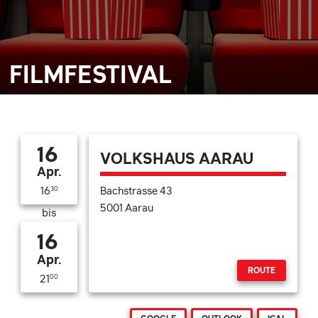
FILMFESTIVAL
16
VOLKSHAUS AARAU
Apr.
Bachstrasse 43
16
30
5001 Aarau
bis
16
Apr.
ROUTE
21
00