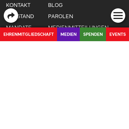
KONTAKT
BLOG
VORSTAND
PAROLEN
MANDATE
MEDIENMITTEILUNGEN
EHRENMITGLIEDSCHAFT
MEDIEN
SPENDEN
EVENTS
PETITION FÜR DIE UMSETZUNG DER UNO BEHINDERTENRECHTSKONVENTION
QUICKLINKS
MITGLIED WERDEN
ANLAUFSTELLE GEGEN SEXUALISIERTE
GEWALT
STANDPUNKTE
FEEDBACK UND IDEEN
MITMACHEN
DIE JUSO AG
PROJEKT ANTIABLEISMUS
AKTUELLES