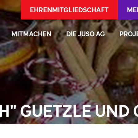
EHRENMITGLIEDSCHAFT
ME
MITMACHEN
DIE JUSO AG
PROJ
CH" GUETZLE UND