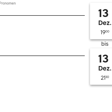
Pronomen
13
Dez.
19
00
bis
13
Dez.
21
30