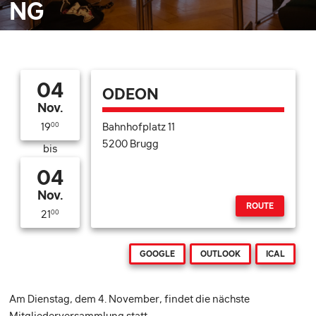
NG
04
ODEON
Nov.
Bahnhofplatz 11
19
00
5200 Brugg
bis
04
Nov.
ROUTE
21
00
GOOGLE
OUTLOOK
ICAL
Am Dienstag, dem 4. November, findet die nächste
Mitgliederversammlung statt.