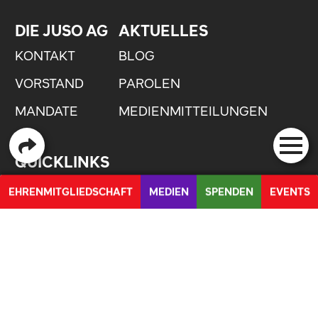
DIE JUSO AG
AKTUELLES
KONTAKT
BLOG
VORSTAND
PAROLEN
MANDATE
MEDIENMITTEILUNGEN
QUICKLINKS
MITGLIED WERDEN
EHRENMITGLIEDSCHAFT
MEDIEN
SPENDEN
EVENTS
ANLAUFSTELLE GEGEN SEXUALISIERTE
PETITION FÜR DIE UMSETZUNG DER UNO BEHINDERTENRECHTSKONVENTION
GEWALT
FEEDBACK UND IDEEN
STANDPUNKTE