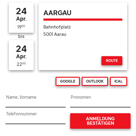
24
AARGAU
Apr.
Bahnhofplatz
19
00
5001 Aarau
bis
24
Apr.
ROUTE
22
00
GOOGLE
OUTLOOK
ICAL
Name, Vorname
Pronomen
Telefonnummer
ANMELDUNG
BESTÄTIGEN