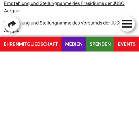
Empfehlung und Stellungnahme des Präsidiums der JUSO
Aargau:
Empfehlung und Stellungnahme des Vorstands der JUSO
Aargau:
Empfehlung und Stellungnahme des Vorstands der JUSO
EHRENMITGLIEDSCHAFT
MEDIEN
SPENDEN
EVENTS
Aargau
PETITION FÜR DIE UMSETZUNG DER UNO BEHINDERTENRECHTSKONVENTION
DIE JUSO AG
AKTUELLES
STANDPUNKTE
KONTAKT
BLOG
MITMACHEN
VORSTAND
PAROLEN
DIE JUSO AG
MANDATE
MEDIENMITTEILUNGEN
PROJEKT ANTIABLEISMUS