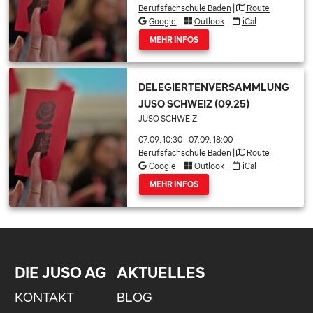
Berufsfachschule Baden
|
Route
Google
Outlook
iCal
MEHR INFOS
DELEGIERTENVERSAMMLUNG
JUSO SCHWEIZ (09.25)
JUSO SCHWEIZ
07.09. 10:30
-
07.09. 18:00
Berufsfachschule Baden
|
Route
Google
Outlook
iCal
MEHR INFOS
DIE JUSO AG
AKTUELLES
KONTAKT
BLOG