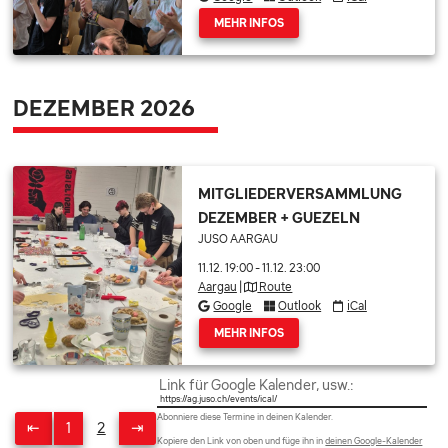
MEHR INFOS
DEZEMBER 2026
MITGLIEDERVERSAMMLUNG
DEZEMBER + GUEZELN
JUSO AARGAU
11.12. 19:00
-
11.12. 23:00
Aargau
|
Route
Google
Outlook
iCal
MEHR INFOS
Link für Google Kalender, usw.:
Abonniere diese Termine in deinen Kalender.
⇤
1
2
⇥
Kopiere den Link von oben und füge ihn in
deinen Google-Kalender