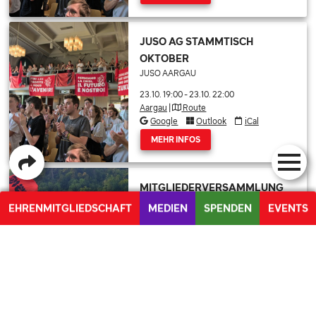
JUSO AG STAMMTISCH
OKTOBER
JUSO AARGAU
23.10. 19:00
-
23.10. 22:00
Aargau
|
Route
Google
Outlook
iCal
MEHR INFOS
MITGLIEDERVERSAMMLUNG
OKTOBER
EHRENMITGLIEDSCHAFT
MEDIEN
SPENDEN
EVENTS
JUSO AARGAU
PETITION FÜR DIE UMSETZUNG DER UNO BEHINDERTENRECHTSKONVENTION
28.10. 19:00
-
28.10. 22:00
Aargau
|
Route
Google
Outlook
iCal
MEHR INFOS