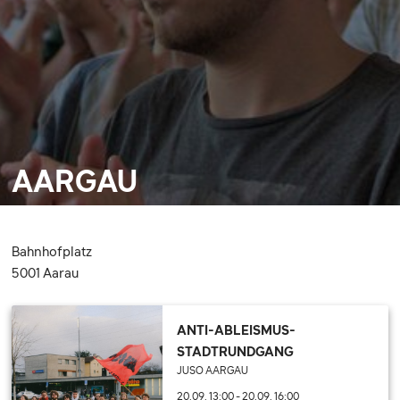
AARGAU
Bahnhofplatz
5001 Aarau
ANTI-ABLEISMUS-
STADTRUNDGANG
JUSO AARGAU
20.09. 13:00
-
20.09. 16:00