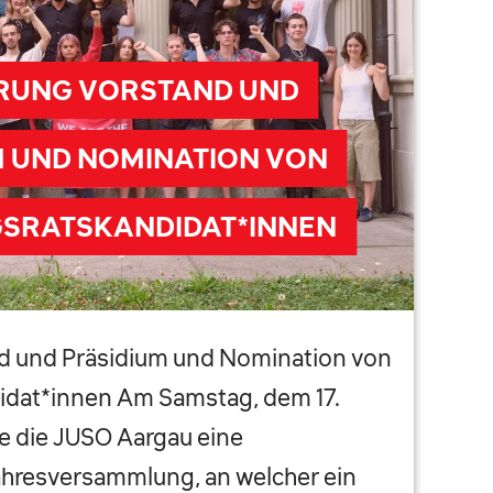
RUNG VORSTAND UND
M UND NOMINATION VON
SRATSKANDIDAT*INNEN
d und Präsidium und Nomination von
idat*innen Am Samstag, dem 17.
te die JUSO Aargau eine
ahresversammlung, an welcher ein