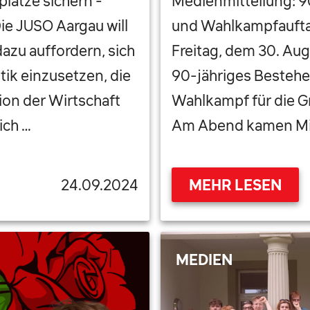
plätze sichern -
Medienmitteilung: 9
ie JUSO Aargau will
und Wahlkampfaufta
azu auffordern, sich
Freitag, dem 30. Aug
tik einzusetzen, die
90-jähriges Bestehen
ion der Wirtschaft
Wahlkampf für die G
ich …
Am Abend kamen Mit
24.09.2024
MEHR LESEN
MEDIEN