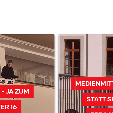
MEDIENMITT
 - JA ZUM
STATT S
ER 16