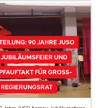
EILUNG: 90 JAHRE JUSO
 JUBILÄUMSFEIER UND
FAUFTAKT FÜR GROSS-
 REGIERUNGSRAT