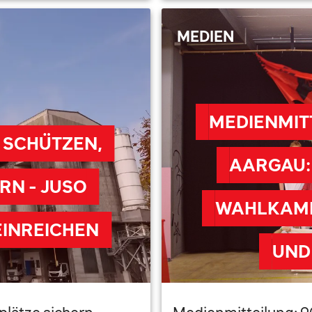
MEDIEN
MEDIENMITT
 SCHÜTZEN,
AARGAU:
RN - JUSO
WAHLKAMP
EINREICHEN
UND