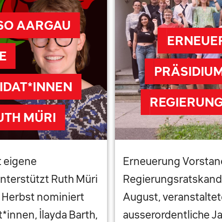
USO AARGAU
ERNEUE
E
PRÄSIDIU
IDAT*INNEN
REGIERUNG
UTH MÜRI
t eigene
Erneuerung Vorstan
nterstützt Ruth Müri
Regierungsratskand
 Herbst nominiert
August, veranstalte
*innen, İlayda Barth,
ausserordentliche J