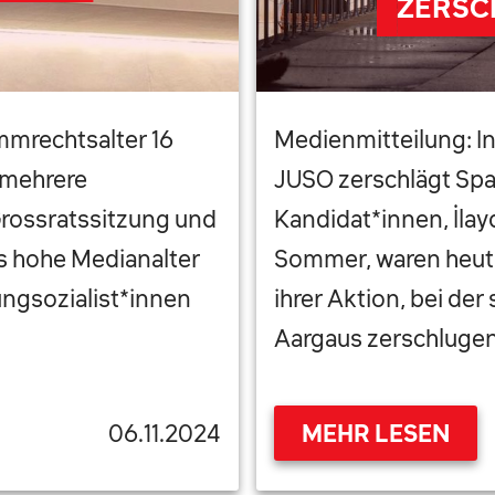
ZERSC
immrechtsalter 16
Medienmitteilung: I
 mehrere
JUSO zerschlägt Spar
Grossratssitzung und
Kandidat*innen, İlay
s hohe Medianalter
Sommer, waren heut
ngsozialist*innen
ihrer Aktion, bei de
Aargaus zerschlugen
06.11.2024
MEHR LESEN